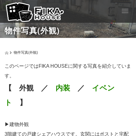
T
o
g
物件写真(外観)
g
l
e
n
物件写真(外観)
a
v
このページではFIKA HOUSEに関する写真を紹介していま
i
g
す。
a
t
【 外観 ／
内装
／
イベン
i
o
ト
】
n
▶︎建物外観
3階建ての戸建シェアハウスです。玄関にはポストと宅配